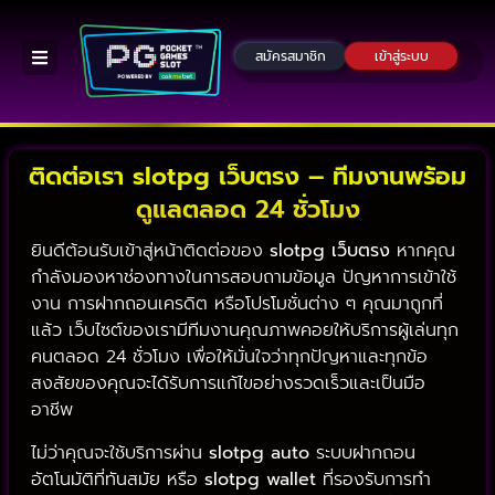
สมัครสมาชิก
เข้าสู่ระบบ
ติดต่อเรา slotpg เว็บตรง – ทีมงานพร้อม
ดูแลตลอด 24 ชั่วโมง
ยินดีต้อนรับเข้าสู่หน้าติดต่อของ
slotpg เว็บตรง
หากคุณ
กำลังมองหาช่องทางในการสอบถามข้อมูล ปัญหาการเข้าใช้
งาน การฝากถอนเครดิต หรือโปรโมชั่นต่าง ๆ คุณมาถูกที่
แล้ว เว็บไซต์ของเรามีทีมงานคุณภาพคอยให้บริการผู้เล่นทุก
คนตลอด 24 ชั่วโมง เพื่อให้มั่นใจว่าทุกปัญหาและทุกข้อ
สงสัยของคุณจะได้รับการแก้ไขอย่างรวดเร็วและเป็นมือ
อาชีพ
ไม่ว่าคุณจะใช้บริการผ่าน
slotpg auto
ระบบฝากถอน
อัตโนมัติที่ทันสมัย หรือ
slotpg wallet
ที่รองรับการทำ