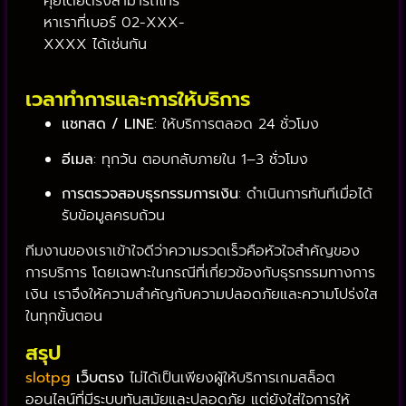
คุยโดยตรงสามารถโทร
หาเราที่เบอร์ 02-XXX-
XXXX ได้เช่นกัน
เวลาทำการและการให้บริการ
แชทสด / LINE
: ให้บริการตลอด 24 ชั่วโมง
อีเมล
: ทุกวัน ตอบกลับภายใน 1–3 ชั่วโมง
การตรวจสอบธุรกรรมการเงิน
: ดำเนินการทันทีเมื่อได้
รับข้อมูลครบถ้วน
ทีมงานของเราเข้าใจดีว่าความรวดเร็วคือหัวใจสำคัญของ
การบริการ โดยเฉพาะในกรณีที่เกี่ยวข้องกับธุรกรรมทางการ
เงิน เราจึงให้ความสำคัญกับความปลอดภัยและความโปร่งใส
ในทุกขั้นตอน
สรุป
slotpg
เว็บตรง
ไม่ได้เป็นเพียงผู้ให้บริการเกมสล็อต
ออนไลน์ที่มีระบบทันสมัยและปลอดภัย แต่ยังใส่ใจการให้